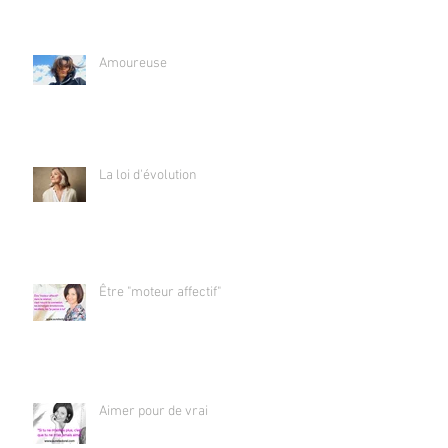
Amoureuse
La loi d'évolution
Être "moteur affectif"
Aimer pour de vrai