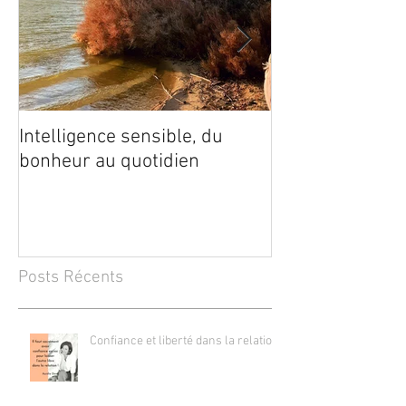
Intelligence sensible, du
Soin de guériso
bonheur au quotidien
blessures affec
Posts Récents
Confiance et liberté dans la relation