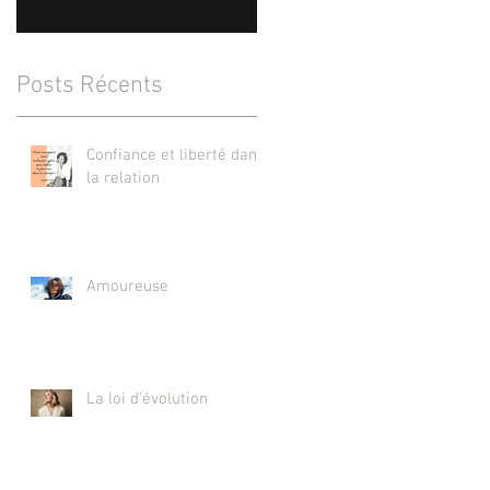
Posts Récents
Confiance et liberté dans
la relation
Amoureuse
La loi d'évolution