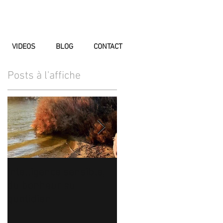
VIDEOS
BLOG
CONTACT
Posts à l'affiche
r
ir
Intelligence sensible,
Soin de guérison des
du bonheur au
blessures affectives
quotidien