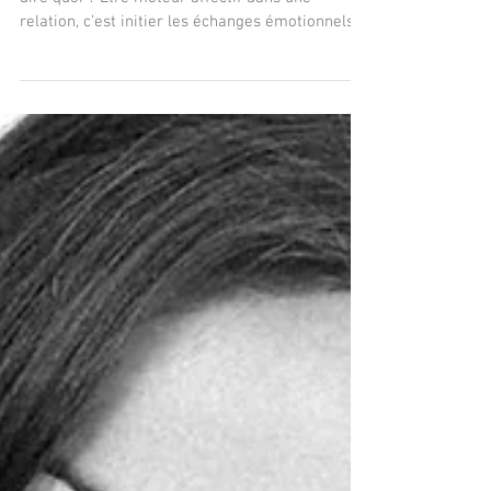
Être "moteur affectif"
Être "moteur affectif" dans une relation, ça veut
dire quoi ? Être moteur affectif dans une
relation, c’est initier les échanges émotionnels :
exprimer ses sentiments, proposer des
moments de partage, ouvrir le dialogue quand
quelque chose ne va pas, maintenir le lien
affectif au quotidien. Ce rôle n’indique pas que
l’on aime davantage, mais que l’on a plus de
facilité à mettre l’émotion en action. On donne le
rythme relationnel, on relance la connexion, on