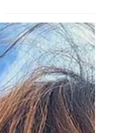
Dans une relation saine et positive, nous
sommes constamment à la recherche d’un juste
équilibre entre liberté et attachement. Pour moi,
l’épanouissement relationnel naît avant tout de
cet espace de liberté qui permet à chacun de
continuer à évoluer, à grandir et à rester
pleinement lui-même au sein du lien. Mais il
arrive que nos blessures affectives viennent
troubler cet équilibre. Par peur de perdre l’autre,
nous cherchons parfois inconsciemment à le
retenir, à le contrôle