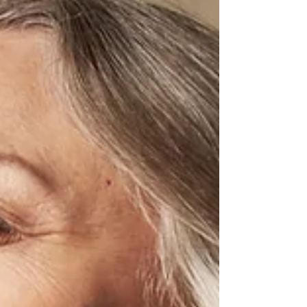
mêmes. AMOUREUSE Si tu souhaites que je
tombe amoureuse de toi, il te faudra avant tout
apporter de la joie à la petite fille qui vit en moi.
Par le passé, j'étais attachée à mon histoire
affective. Je tombais amoureuse d’une situation
qui, inconsciemment, ravivait mes manques
d’enfant. Sans même m'en rendre compte, les
parts blessées en moi vibraient