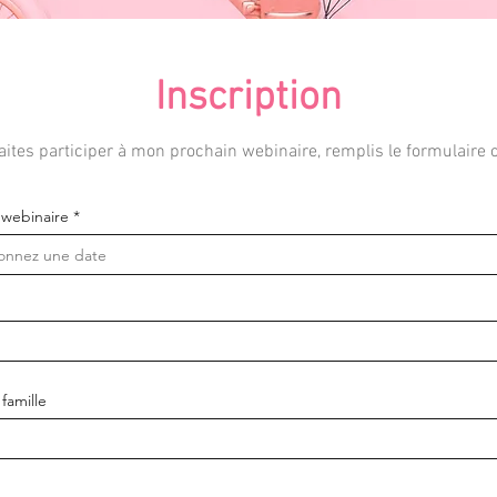
Inscription
ites participer à mon prochain webinaire, remplis le formulaire 
r
 webinaire
*
e
q
u
i
r
e
d
famille